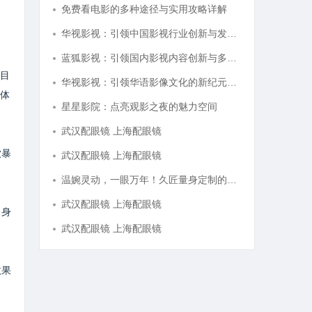
免费看电影的多种途径与实用攻略详解
华视影视：引领中国影视行业创新与发展的旗舰力量
蓝狐影视：引领国内影视内容创新与多元化发展的先锋力量
目
华视影视：引领华语影像文化的新纪元探析
体
星星影院：点亮观影之夜的魅力空间
武汉配眼镜 上海配眼镜
饮暴
武汉配眼镜 上海配眼镜
温婉灵动，一眼万年！久匠量身定制的眉眼唇，才是你整张脸的点睛之笔！淡颜系女生的气质加分项
武汉配眼镜 上海配眼镜
，身
武汉配眼镜 上海配眼镜
效果