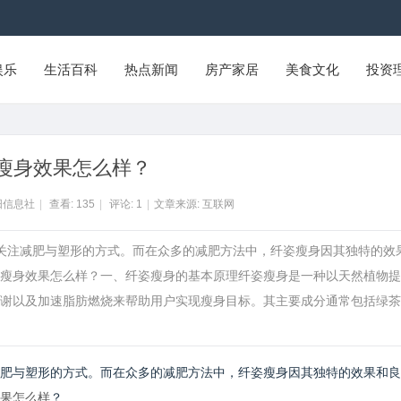
娱乐
生活百科
热点新闻
房产家居
美食文化
投资
瘦身效果怎么样？
阳信息社
|
查看:
135
|
评论:
1
|
文章来源: 互联网
始关注减肥与塑形的方式。而在众多的减肥方法中，纤姿瘦身因其独特的效
瘦身效果怎么样？一、纤姿瘦身的基本原理纤姿瘦身是一种以天然植物提
谢以及加速脂肪燃烧来帮助用户实现瘦身目标。其主要成分通常包括绿茶
肥与塑形的方式。而在众多的减肥方法中，纤姿瘦身因其独特的效果和良
果怎么样
？