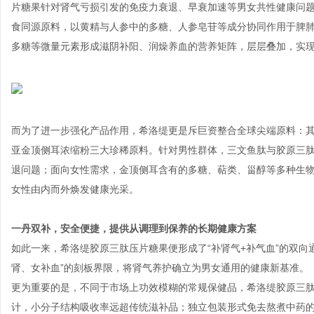
片糖果针对肾气亏损引发的免疫力衰退、早衰加速等男女共性健康问
食同源原料，以黄精与人参中的多糖、人参皂苷等成分协同作用于脾
多糖等微量元素形成滋阴补阳、润燥养血的营养矩阵，层层叠加，实
而为了进一步强化产品作用，希洛缇更是斥巨资整合全球尖端原料：
亚金顶侧耳浓缩粉三大珍稀原料。针对男性群体，三文鱼肽与胶原三
退问题；面向女性需求，金顶侧耳含有的多糖、萜类、甾醇等多种生
女性由内而外焕发健康光采。
一丹双补，安全便捷，提供从调理到保养的长期健康方案
如此一来，希洛缇胶原三肽压片糖果便形成了“补肾气+补气血”的双向
肾、女补血”的刻板界限，将肾气养护确立为男女通用的健康新基准。
更为重要的是，不同于市场上功效模糊的常规保健品，希洛缇胶原三肽压
计，小分子结构吸收率远超传统滋补品；独立包装形式免去熬煮中药