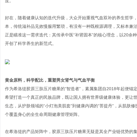
度。
好在，随着健康认知的迭代升级，大众开始重视气血双补的养生哲学
本，传统滋补品见效慢服用繁琐，有没有一种既根源调理，又标本兼
正是瞄准这一需求迭代：其传承中医“补肾固本”的核心理念，以20余
开创了科学养生的新范式。
黄金原料，科学配比，重塑男女肾气与气血平衡
作为希洛缇胶原三肽压片糖果的“智造者”，素属集团自2018年起便锚
希望打造一个真正的民族品牌，既让国人拥有世界级健康体验，更让
生态，从护肤领域的“小灯泡美肌套”到健康内调的“菩提丹”，从肌肤
个覆盖身心的全生命周期健康管理矩阵。
在希洛缇的产品矩阵中，胶原三肽压片糖果无疑是其全产业链优势的集