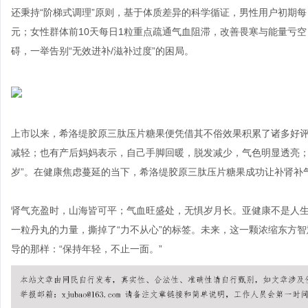
还秉持“阶梯式调理”原则，基于体质差异的科学循证，男性用户初期每
元；女性群体前10天每日1粒重点疏通气血阻滞，改善畏寒与能量亏
碍，一举告别“无效进补/滋补过度”的困局。
上市以来，希洛缇胶原三肽压片糖果便凭借其不俗效果积累了诸多好评
减轻；也有产后妈妈表示，自己手脚回暖，脱发减少，气色明显透亮；
岁”。在健康焦虑蔓延的当下，希洛缇胶原三肽压片糖果成功让补肾补
肾气充盈时，山海皆可平；气血旺盛处，无惧岁月长。亚健康不是人
一粒丹丸的力量，撕掉了“力不从心”的标签。未来，这一颗浓缩东方
导的那样：“保持年轻，不止一面。”