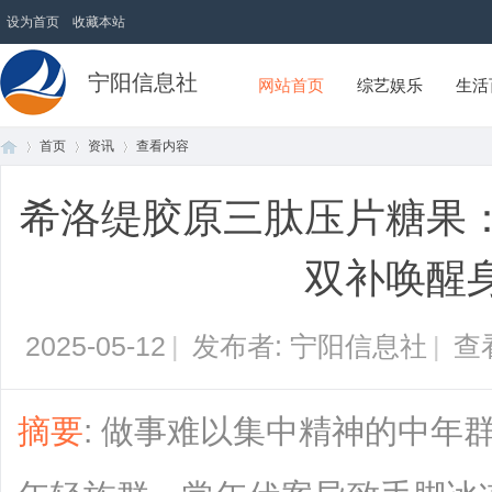
设为首页
收藏本站
宁阳信息社
网站首页
综艺娱乐
生活
首页
资讯
查看内容
希洛缇胶原三肽压片糖果
首
›
›
›
双补唤醒
2025-05-12
|
发布者: 宁阳信息社
|
查
摘要
: 做事难以集中精神的中年
页