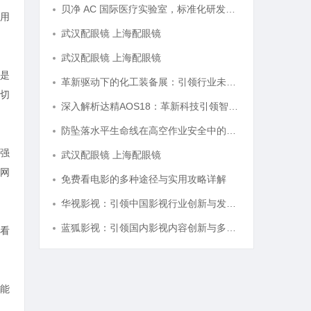
贝净 AC 国际医疗实验室，标准化研发体系全解析
用
武汉配眼镜 上海配眼镜
武汉配眼镜 上海配眼镜
是
革新驱动下的化工装备展：引领行业未来发展的风向标
切
深入解析达精AOS18：革新科技引领智能未来的新纪元
防坠落水平生命线在高空作业安全中的关键作用与应用解析
强
武汉配眼镜 上海配眼镜
网
免费看电影的多种途径与实用攻略详解
华视影视：引领中国影视行业创新与发展的旗舰力量
蓝狐影视：引领国内影视内容创新与多元化发展的先锋力量
看
能