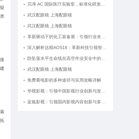
贝净 AC 国际医疗实验室，标准化研发体系全解析
疑
武汉配眼镜 上海配眼镜
类
武汉配眼镜 上海配眼镜
革新驱动下的化工装备展：引领行业未来发展的风向标
深入解析达精AOS18：革新科技引领智能未来的新纪元
防坠落水平生命线在高空作业安全中的关键作用与应用解析
接
建
武汉配眼镜 上海配眼镜
免费看电影的多种途径与实用攻略详解
华视影视：引领中国影视行业创新与发展的旗舰力量
蓝狐影视：引领国内影视内容创新与多元化发展的先锋力量
索
拓