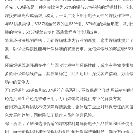
首先，63锡条是一种合金比例为63%的锡与37%的铅的焊锡材料。它
焊接效率高和成品焊点稳定，一直广泛应用于电子元件的焊接作业中
与63锡条类似，6337锡丝代表的是63%锡、37%铅的焊丝形态，
接的特性，6337锡丝在制作高质量焊点时表现出色。
随着环保法规的严格，无铅焊锡线成为行业的新宠。这类焊锡线摒弃
素，以保证焊接性能与环保标准的双重要求。无铅焊锡线的熔点较63锡
数。
环保焊锡线则强调在生产与回收过程中的环保性能，减少有害物质排放
多款环保焊锡线产品，其质量稳定，经久耐用，深受客户信赖。万山
场中的竞争力。
万山焊锡的63锡条和6337锡丝产品系列，不仅保留了传统焊锡材料
论是批量生产还是维修应用，万山焊锡均能提供专业的解决方案。
使用万山牌焊锡线不仅保障焊接质量，更体现了企业对环保责任的高
色发展的趋势，同时降低了操作人员的健康风险。
综上所述，了解和选用合适的焊锡材料是确保电子产品质量和延长使用寿
用，而无铅焊锡线和环保焊锡线则引领环保焊接新时代。选择万山锡