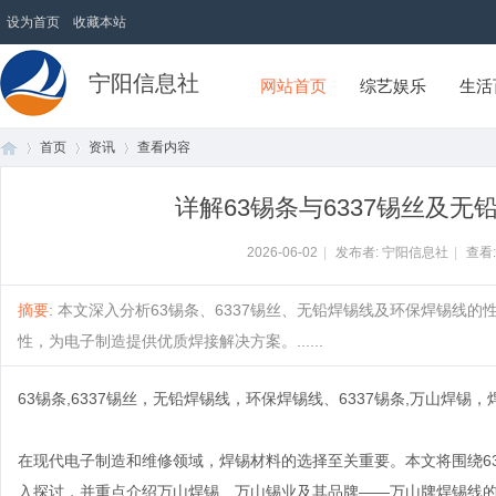
设为首页
收藏本站
宁阳信息社
网站首页
综艺娱乐
生活
首页
资讯
查看内容
详解63锡条与6337锡丝及
首
›
›
›
2026-06-02
|
发布者: 宁阳信息社
|
查看
摘要
: 本文深入分析63锡条、6337锡丝、无铅焊锡线及环保焊锡
性，为电子制造提供优质焊接解决方案。......
63锡条,6337锡丝，无铅焊锡线，环保焊锡线、6337锡条,万山焊
在现代电子制造和维修领域，焊锡材料的选择至关重要。本文将围绕63
页
入探讨，并重点介绍万山焊锡、万山锡业及其品牌——万山牌焊锡线