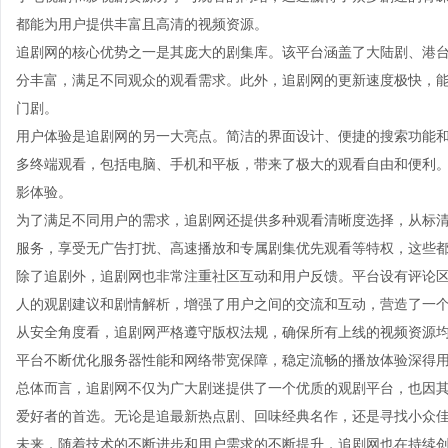
都能为用户提供丰富且高清的视频资源。
追剧网的核心优势之一是其庞大的剧集库。该平台涵盖了大陆剧、港
分丰富，满足不同观众的观看需求。此外，追剧网的更新速度极快，
门剧。
用户体验是追剧网的另一大亮点。简洁的界面设计、便捷的搜索功能
多终端观看，包括电脑、手机和平板，带来了极大的观看自由和便利
影体验。
为了满足不同用户的需求，追剧网还提供多种观看清晰度选择，从标清到
服务，享受无广告打扰、高速播放和专属剧集优先观看等特权，这些
除了追剧外，追剧网也非常注重社区互动和用户反馈。平台设有评论
人的观剧建议和剧情解析，增强了用户之间的交流和互动，营造了一
从安全角度看，追剧网严格遵守版权法规，确保所有上线的视频资源
平台不断优化服务器性能和网络带宽保障，稳定流畅的播放体验深得
总体而言，追剧网不仅为广大剧迷提供了一个优质的观剧平台，也因
爱好者的首选。无论是追最新热点剧、回味经典名作，还是寻找小众
未来，随着技术的不断进步和用户需求的不断提升，追剧网也在持续