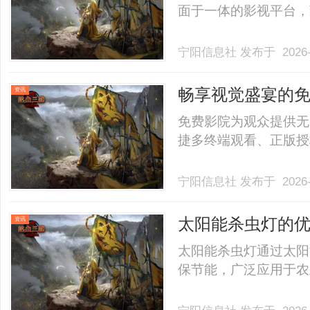
面于一体的影视平台，致
宁阳信息社
发布于 2026-
畅享视觉盛宴的
资讯
免费影院为观众提供无
捷多终端观看、正版授权
宁阳信息社
发布于 2026-
太阳能杀虫灯的
资讯
太阳能杀虫灯通过太阳
保节能，广泛应用于农业