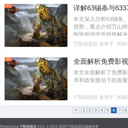
实质性提升。行业似乎忘了
详解63锡条与6
资讯
势
本文深入分析63锡条
优势，重点介绍万山焊
制造提供优质焊接解决方案。
宁阳信息社
发布于 2026-
全面解析免费影
资讯
本文全面解析了免费影
术和政策推动下的发展趋
宁阳信息社
发布于 2026-
<<
1
2
3
4
5
6
7
8
Powered by
宁阳信息社
X3.2
© 2015-2020 宁阳信息社版权所有