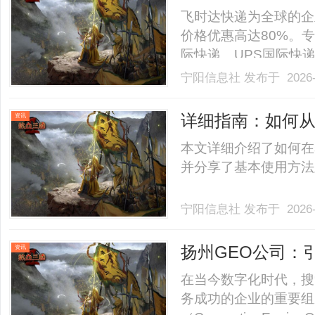
公式。北京fba物
飞时达快递为全球的企
包税
价格优惠高达80%。专
际快递、UPS国际快
SAL、海运水陆路业
宁阳信息社
发布于 2026-
开一个问题，"亚马逊
们首先要确保的是我们能够
详细指南：如何从sp
资讯
巧
本文详细介绍了如何在sp
并分享了基本使用方法及
宁阳信息社
发布于 2026-
扬州GEO公司：
资讯
在当今数字化时代，搜
务成功的企业的重要组