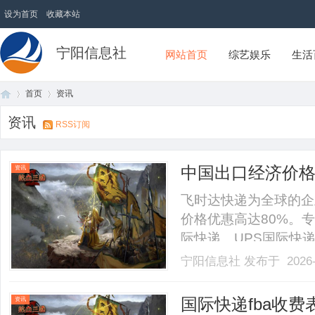
设为首页
收藏本站
宁阳信息社
网站首页
综艺娱乐
生活
首页
资讯
资讯
RSS订阅
首
›
›
中国出口经济价格
资讯
达快递代理FedE
飞时达快递为全球的企
SAL海运水陆路
价格优惠高达80%。专
际快递、UPS国际快
SAL、海运水陆路业
宁阳信息社
发布于 2026-
价格更优惠！国际速递
小件包裹以每公斤计算价格首重
页
国际快递fba收
资讯