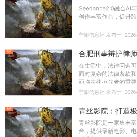
时代
Seedance2.0融
创作丰富作品，促进跨地
宁阳信息社
发布于 2026-
合肥刑事辩护律
资讯
在生活中，法律问题可
面对复杂的法律条款和
面临法律挑战者的重要
合法权益的守护者。本
宁阳信息社
发布于 2026-
合适律师的技巧，以及
护律师的职责合肥刑事
青丝影院：打造
资讯
责，.........
青丝影院是一家集丰富
台，提供最新电影、电