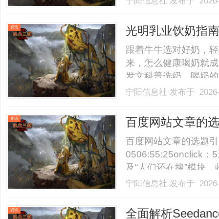
宁阳信息社
发布于 2026-
光明乳业饮奶指
资讯
方式
跟着牛牛选对好奶，轻
来，怎么健康喝奶就成
发文科普选奶、喝奶的
内乳制品行业领军企业
宁阳信息社
发布于 2026-
与营养研究成果，推出
奶到酸奶替代方案，再
百度网站文章的
资讯
产.........
百度网站文章的选题引擎与
0506:55:25onc
及“人们还在搜”模块
题库。标题标准化：采用
宁阳信息社
发布于 2026-
SEO趋势：3个你必须
构：遵循“总-分-总”.......
全面解析Seeda
资讯