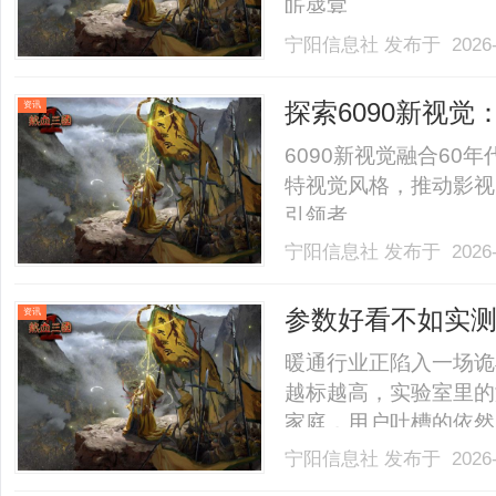
听盛宴。......
宁阳信息社
发布于 2026-
探索6090新视
资讯
6090新视觉融合60
特视觉风格，推动影视
引领者。......
宁阳信息社
发布于 2026-
参数好看不如实测
资讯
考，只有它没掉
暖通行业正陷入一场诡
越标越高，实验室里的
家庭，用户吐槽的依然
冒汗、冬天热风悬在头
宁阳信息社
发布于 2026-
转反侧。消费者为那些