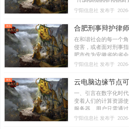
（GeneratingEngi
正在不断推动行业发展
宁阳信息社
发布于 2026-
入探讨GEO公司的服
动企业增长方面的独特优势
合肥刑事辩护律
资讯
在和谐社会的每一个角
侵害，或者面对刑事指
肥市作为安徽省的省会
境下，合肥刑事辩护律
宁阳信息社
发布于 2026-
自身的合法权益，确保
色与重要性刑事辩护律
云电脑边缘节点
资讯
他.........
一、引言在数字化时代
变着人们的计算资源使
服务器，用户只需通过
需配备高性能的本地硬
宁阳信息社
发布于 2026-
提高了计算资源的利用