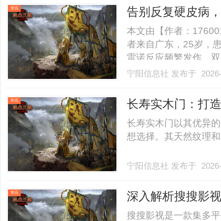
用户侧的重要组成部分
告别反复硬皮病
资讯
等.........
本文由【作者：1760
者来自广东，25岁，
雷诺反应频繁发作，双
弹性大幅下降，手指关
宁阳信息社
发布于 2026-
畅、食道有异物阻滞感
后脘腹痞满，腹部胀气堆积
长寿实木门：打
资讯
长寿实木门以其优异的
想选择。其天然纹理和精
宁阳信息社
发布于 2026-
深入解析搜搜影
资讯
搜搜影视是一款集多平